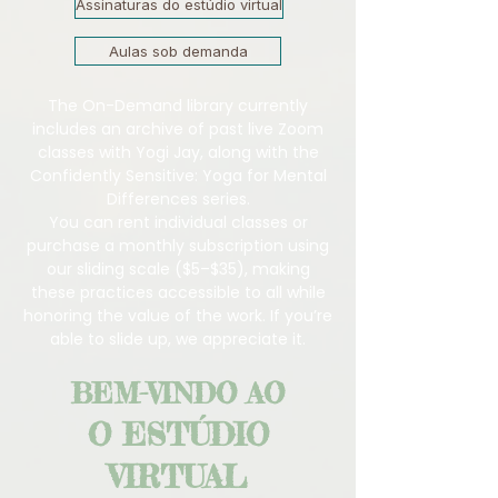
Assinaturas do estúdio virtual
Aulas sob demanda
The On-Demand library currently
includes an archive of past live Zoom
classes with Yogi Jay, along with the
Confidently Sensitive: Yoga for Mental
Differences series.
You can rent individual classes or
purchase a monthly subscription using
our sliding scale ($5–$35), making
these practices accessible to all while
honoring the value of the work. If you’re
able to slide up, we appreciate it.
BEM-VINDO AO
O ESTÚDIO
VIRTUAL