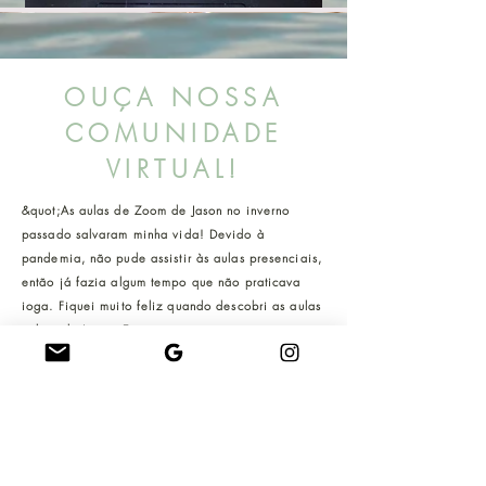
OUÇA NOSSA
COMUNIDADE
VIRTUAL!
&quot;As aulas de Zoom de Jason no inverno
passado salvaram minha vida! Devido à
pandemia, não pude assistir às aulas presenciais,
então já fazia algum tempo que não praticava
ioga. Fiquei muito feliz quando descobri as aulas
online de Jason. Eu estava apreensivo, mas
descobri o quanto estava gostando de sua
orientação e experiência enquanto praticava.
Eventualmente, minha resistência, vigor e
respiração voltaram e eu realmente me adaptei às
aulas on-line. As aulas dele definitivamente
definem o tom do meu dia! Um mestre instrutor de