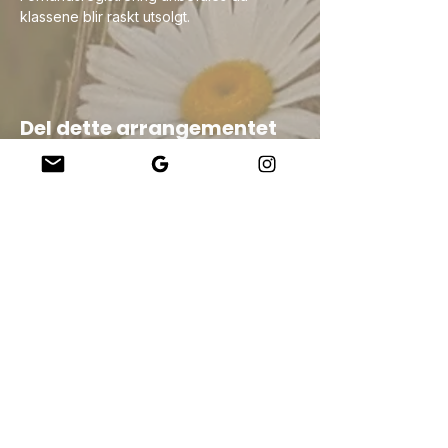
klassene blir raskt utsolgt. 
Del dette arrangementet
Company
About Us
Our Teachers
Upcoming Events
Virtual Classes
Contact
info@wholesomemv.com