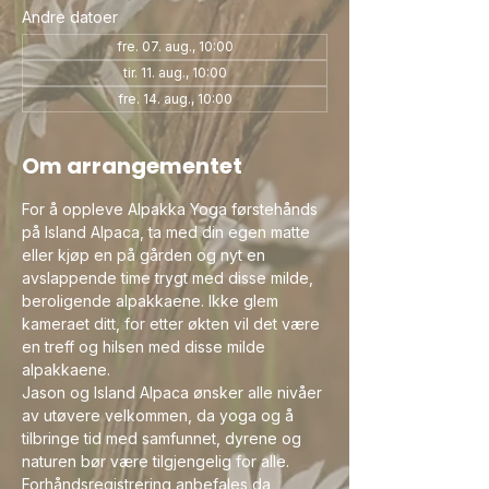
Andre datoer
fre. 07. aug., 10:00
tir. 11. aug., 10:00
fre. 14. aug., 10:00
Om arrangementet
For å oppleve Alpakka Yoga førstehånds 
på Island Alpaca, ta med din egen matte 
eller kjøp en på gården og nyt en 
avslappende time trygt med disse milde, 
beroligende alpakkaene. Ikke glem 
kameraet ditt, for etter økten vil det være 
en treff og hilsen med disse milde 
alpakkaene.
Jason og Island Alpaca ønsker alle nivåer 
av utøvere velkommen, da yoga og å 
tilbringe tid med samfunnet, dyrene og 
naturen bør være tilgjengelig for alle. 
Forhåndsregistrering anbefales da 