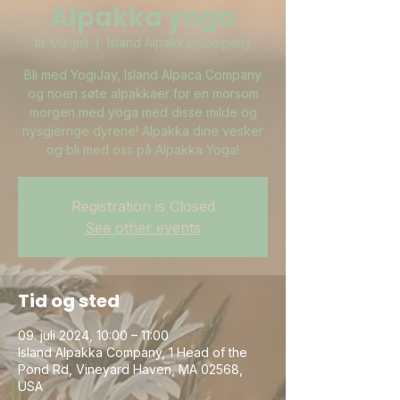
Alpakka yoga
tir. 09. juli
  |  
Island Alpakka Company
Bli med YogiJay, Island Alpaca Company
og noen søte alpakkaer for en morsom
morgen med yoga med disse milde og
nysgjerrige dyrene! Alpakka dine vesker
og bli med oss på Alpakka Yoga!
Registration is Closed
See other events
Tid og sted
09. juli 2024, 10:00 – 11:00
Island Alpakka Company, 1 Head of the
Pond Rd, Vineyard Haven, MA 02568,
USA