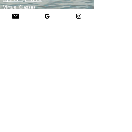
Virtual Classes
Contact
info@wholesomemv.com
Our Founders
DBA og juridisk navn:
&nbsp;Jason Mazar-Kelly driver virksomhet som
WholesomeMV, LLC
Bedriftssted:
Martha&#39;s Vineyard - Dukes County - MA - USA
Retningslinjer for tjenesteoppfyllelse, refusjon og kansellering:
Tjenestene vil bli
levert virtuelt eller personlig etter kundens skjønn når de velger en tjeneste.
Online betalinger vil bli akseptert via wix-betalinger, square, paypal, stripe
eller venmo avhengig av den respektive tjenesten. Alle kjøp kan ikke
refunderes. Når det er sagt, vennligst kontakt
yogijay.mv@gmail.com
hvis du
har en spesiell omstendighet du ønsker å diskutere. Vi prater gjerne og finner
en løsning!
Kundeservice:
Kontakt oss på
yogijay.mv@gmail.com
for å komme i kontakt
med oss!