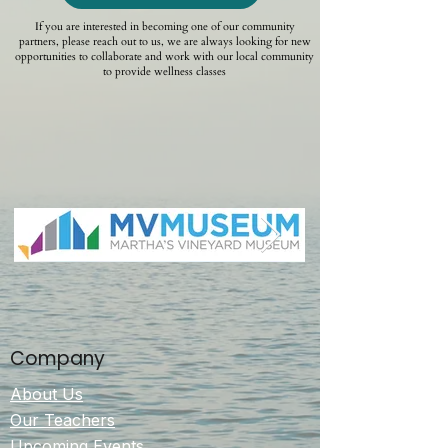
If you are interested in becoming one of our community
partners, please reach out to us, we are always looking for new
opportunities to collaborate and work with our local community
to provide wellness classes
Company
About Us
Our Teachers
Upcoming Events