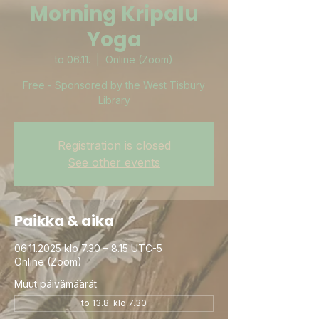
Morning Kripalu
Yoga
to 06.11.
  |  
Online (Zoom)
Free - Sponsored by the West Tisbury
Library
Registration is closed
See other events
Paikka & aika
06.11.2025 klo 7.30 – 8.15 UTC-5
Online (Zoom)
Muut päivämäärät
to 13.8. klo 7.30