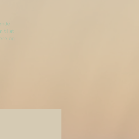
gende
til at
ere og