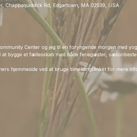
r, Chappaquiddick Rd, Edgartown, MA 02539, USA
ommunity Center og jeg til en foryngende morgen med yoga.
l at bygge et fællesskab med både feriegæster, sæsonbest
ers hjemmeside ved at bruge tilmeldingslinket for mere infor