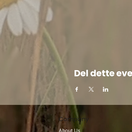
Del dette ev
Company
About Us