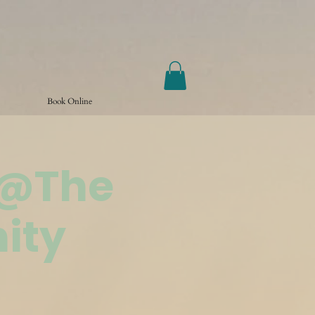
Book Online
 @The
ity