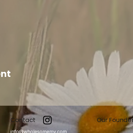
ent
Contact
Our Founde
info@wholesomemv.com