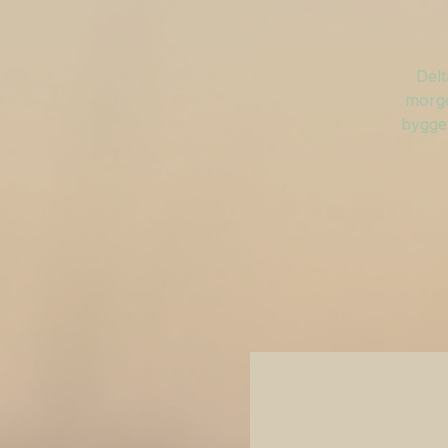
Delt
morge
bygge