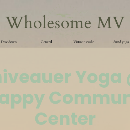
Dropdown
General
Virtuelt studie
Sund yoga
 niveauer Yoga
appy Commun
Center