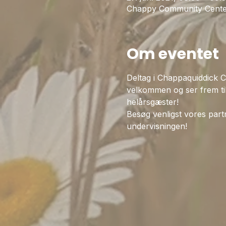
Chappy Community Cente
Om eventet
Deltag i Chappaquiddick C
velkommen og ser frem ti
helårsgæster!
Besøg venligst vores partn
undervisningen!