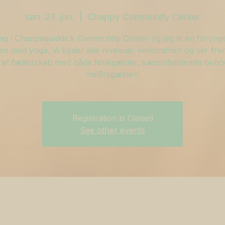
søn. 27. jun.
  |  
Chappy Community Center
ag i Chappaquiddick Community Center og jeg til en foryn
n med yoga. Vi byder alle niveauer velkommen og ser frem 
 et fællesskab med både feriegæster, sæsonbestemte bebo
helårsgæster!
Registration is Closed
See other events