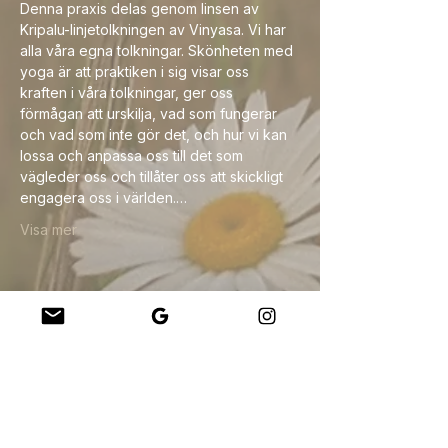
Denna praxis delas genom linsen av 
Kripalu-linjetolkningen av Vinyasa. Vi har 
alla våra egna tolkningar. Skönheten med 
yoga är att praktiken i sig visar oss 
kraften i våra tolkningar, ger oss 
förmågan att urskilja, vad som fungerar 
och vad som inte gör det, och hur vi kan 
lossa och anpassa oss till det som 
vägleder oss och tillåter oss att skickligt 
engagera oss i världen.…
Visa mer
Dela detta evenemang