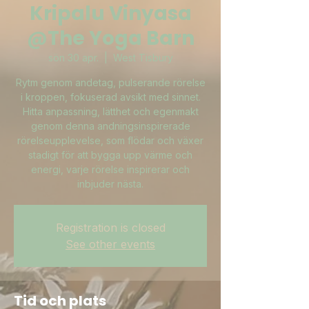
Kripalu Vinyasa
@The Yoga Barn
sön 30 apr.
  |  
West Tisbury
Rytm genom andetag, pulserande rörelse
i kroppen, fokuserad avsikt med sinnet.
Hitta anpassning, lätthet och egenmakt
genom denna andningsinspirerade
rörelseupplevelse, som flödar och växer
stadigt för att bygga upp värme och
energi, varje rörelse inspirerar och
inbjuder nästa.
Registration is closed
See other events
Tid och plats