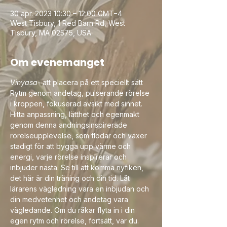
30 apr. 2023 10:30 – 12:00 GMT−4
West Tisbury, 1 Red Barn Rd, West
Tisbury, MA 02575, USA
Om evenemanget
Vinyasa
- att placera på ett speciellt sätt
Rytm genom andetag, pulserande rörelse 
i kroppen, fokuserad avsikt med sinnet. 
Hitta anpassning, lätthet och egenmakt 
genom denna andningsinspirerade 
rörelseupplevelse, som flödar och växer 
stadigt för att bygga upp värme och 
energi, varje rörelse inspirerar och 
inbjuder nästa. Se till att komma nyfiken, 
det här är din träning och din tid. Låt 
lärarens vägledning vara en inbjudan och 
din medvetenhet och andetag vara 
vägledande. Om du råkar flyta in i din 
egen rytm och rörelse, fortsätt, var du.