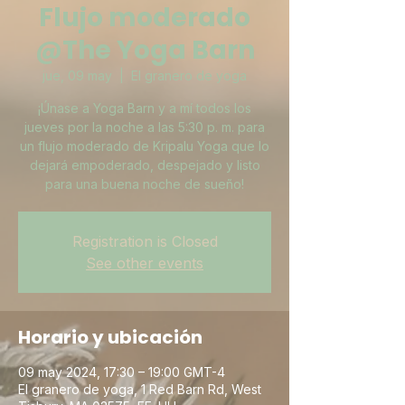
Flujo moderado
@The Yoga Barn
jue, 09 may
  |  
El granero de yoga
¡Únase a Yoga Barn y a mí todos los
jueves por la noche a las 5:30 p. m. para
un flujo moderado de Kripalu Yoga que lo
dejará empoderado, despejado y listo
para una buena noche de sueño!
Registration is Closed
See other events
Horario y ubicación
09 may 2024, 17:30 – 19:00 GMT-4
El granero de yoga, 1 Red Barn Rd, West