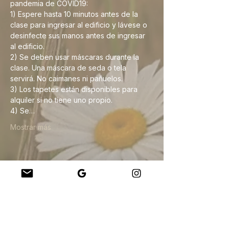
pandemia de COVID19:
1) Espere hasta 10 minutos antes de la 
clase para ingresar al edificio y lávese o 
desinfecte sus manos antes de ingresar 
al edificio.
2) Se deben usar máscaras durante la 
clase. Una máscara de seda o tela 
servirá. No caimanes ni pañuelos. 
3) Los tapetes están disponibles para 
alquiler si no tiene uno propio.
4) Se…
Mostrar más
Compartir este evento