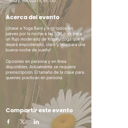
Tisbury, MA 02575, EE. UU.
Acerca del evento
¡Únase a Yoga Barn y a mí todos los
jueves por la noche a las 5:30 p. m. para
un flujo moderado de Kripalu Yoga que lo
dejará empoderado, claro y listo para una
buena noche de sueño!
Opciones en persona y en línea
disponibles. Actualmente se requiere
preinscripción. El tamaño de la clase para
quienes practican en persona
actualmente está limitado a 12
participantes. Estén atentos a cualquier
actualización de esta política. The Yoga
Barn le pide que, si asiste en persona,
siga los siguientes protocolos debido a la
Compartir este evento
pandemia de COVID19:
1) Espere hasta 10 minutos antes de la
clase para ingresar al edificio y lávese o