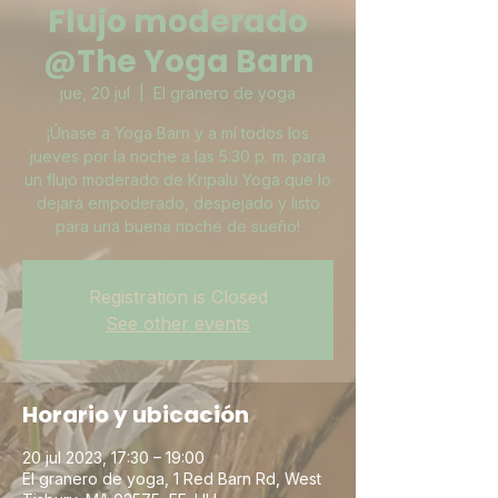
Flujo moderado
@The Yoga Barn
jue, 20 jul
  |  
El granero de yoga
¡Únase a Yoga Barn y a mí todos los
jueves por la noche a las 5:30 p. m. para
un flujo moderado de Kripalu Yoga que lo
dejará empoderado, despejado y listo
para una buena noche de sueño!
Registration is Closed
See other events
Horario y ubicación
20 jul 2023, 17:30 – 19:00
El granero de yoga, 1 Red Barn Rd, West